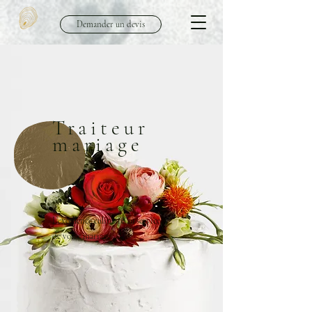
Demander un devis
Traiteur
mariage
L’excellence culinaire au service
de votre mariage