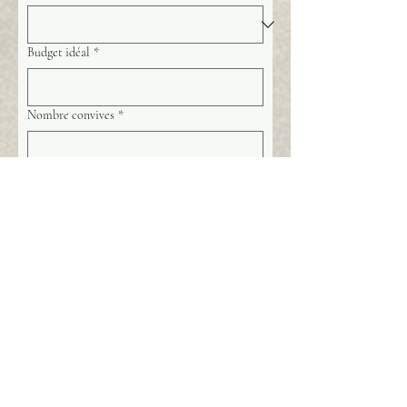
Budget idéal
*
Nombre convives
*
Date de la prestation
*
Jour
Mois
Année
Heure