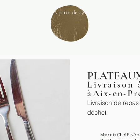
A partir de 35€
PLATEAU
Livraison 
à
Aix-en-Pr
Livraison de repa
déchet
Massalia Chef Privé 