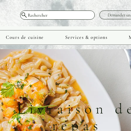
Demander un 
Rechercher
Menus
À propos
Blog
Héméra - Restaur
Cours de cuisine
Services & options
Livraison d
repas