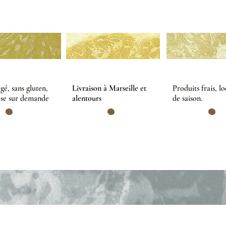
é, sans gluten,
Livraison à Marseille et
Produits frais, l
ose sur demande
alentours ​
de saison.