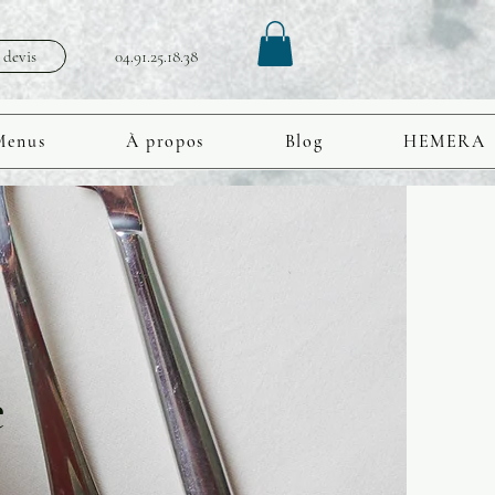
devis
04.91.25.18.38
ant
Contact
Menus
À propos
Blog
HEMERA
e