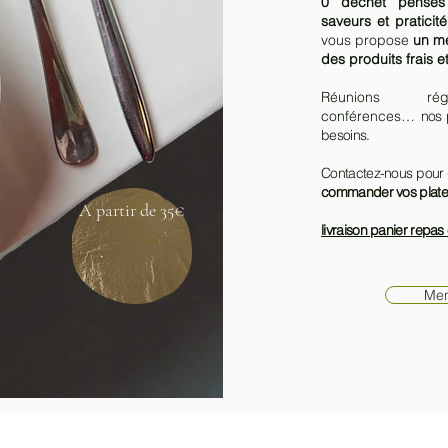
0 déchet pensés p
saveurs et praticité
vous propose
un m
des produits frais e
Réunions régu
conférences…
nos 
besoins.
Contactez-nous pour
commander vos plate
A partir de 35€
livraison panier repas
Men