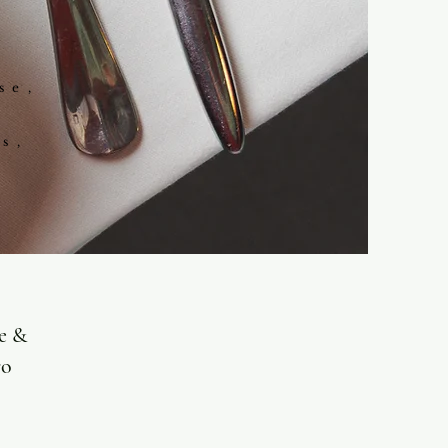
se,
s,
le &
ro