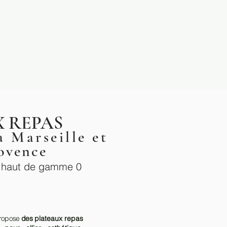
X REPAS
à Marseille et
ovence
s haut de gamme 0
propose
des
plateaux repas