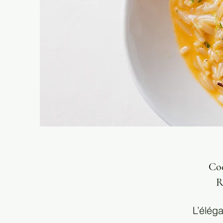
Coc
R
L’élég