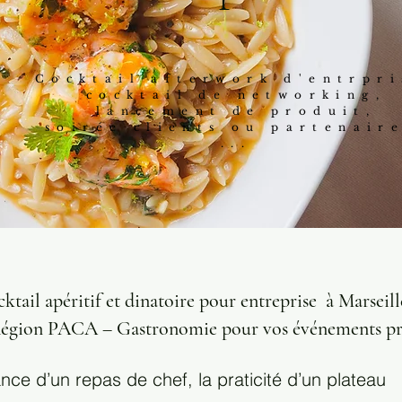
Cocktail afterwork d'entrpri
cocktail de networking,
lancement de produit,
soirée clients ou partenaire
...
ktail apéritif et dinatoire pour entreprise à Marseil
égion PACA – Gastronomie pour vos événements p
ance d’un repas de chef, la praticité d’un plateau