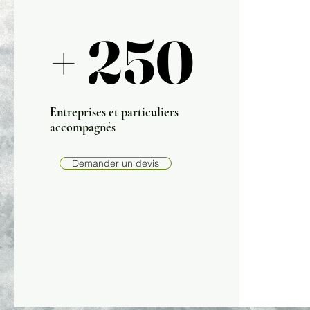
+ 250
+ 250
Entreprises et particuliers
accompagnés
Demander un devis